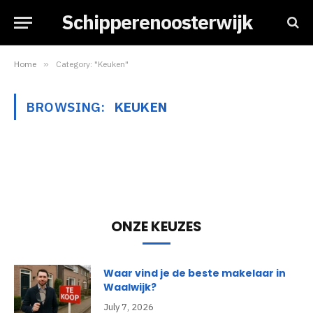
Schipperenoosterwijk
Home
»
Category: "Keuken"
BROWSING:
KEUKEN
ONZE KEUZES
Waar vind je de beste makelaar in
Waalwijk?
July 7, 2026