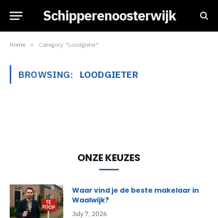
Schipperenoosterwijk
Home
»
Category: "Loodgieter"
BROWSING:
LOODGIETER
ONZE KEUZES
Waar vind je de beste makelaar in
Waalwijk?
July 7, 2026